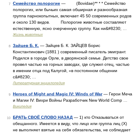
Семейство полорогие
— (Bovidae)** * * Семейство
7
полорогих, или бычьих самая обширная и разнообразная
группа парнокопытных, включает 45 50 современных родов
и около 130 видов. Полорогие животные составляют
естественную, ясно очерченную группу. Как ни&#8230; …
Жизнь животных
Зайцев Б. К.
— Зайцев Б. К. ЗАЙЦЕВ Борис
8
Константинович (1881 ) современный писатель эмигрант.
Родился в городе Орле, в дворянской семье. Детство свое
провел частью на горных заводах, где служил отец, частью
в имении отца под Калугой, «в постоянном общении
с&#8230; …
Литературная энциклопедия
Heroes of Might and Magic IV: Winds of War
— Герои Меча
9
и Магии IV: Вихри Войны Разработчик New World Comp …
Википедия
БРАТЬ СВОЁ СЛОВО НАЗАД
— 1) кто Отказываться от
10
обещанного. Имеется в виду, что лицо или группа лиц (Х)
не выполняет взятые на себя обязательства, не соблюдает