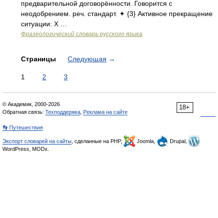
предварительной договорённости. Говорится с
неодобрением. реч. стандарт. ✦ {3} Активное прекращение
ситуации: X …
Фразеологический словарь русского языка
Страницы
Следующая
→
1
2
3
© Академик, 2000-2026
18+
Обратная связь:
Техподдержка
,
Реклама на сайте
👣 Путешествия
Экспорт словарей на сайты
, сделанные на PHP,
Joomla,
Drupal,
WordPress, MODx.