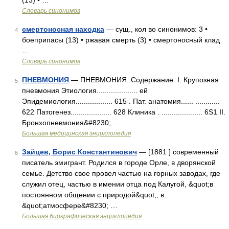
(13) • …
Словарь синонимов
смертоносная находка
— сущ., кол во синонимов: 3 •
4
боеприпасы (13) • ржавая смерть (3) • смертоносный клад
…
Словарь синонимов
ПНЕВМОНИЯ
— ПНЕВМОНИЯ. Содержание: I. Крупозная
5
пневмония Этиология.................... ей
Эпидемиология.................. 615 . Пат. анатомия...... ............
622 Патогенез.................... 628 Клиника . .................... 6S1 II.
Бронхопневмония&#8230; …
Большая медицинская энциклопедия
Зайцев, Борис Константинович
— [1881 ] современный
6
писатель эмигрант. Родился в городе Орле, в дворянской
семье. Детство свое провел частью на горных заводах, где
служил отец, частью в имении отца под Калугой, &quot;в
постоянном общении с природой&quot;, в
&quot;атмосфере&#8230; …
Большая биографическая энциклопедия